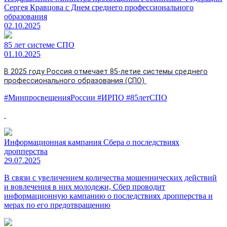
Сергея Кравцова с Днем среднего профессионального
образования
02.10.2025
85 лет системе СПО
01.10.2025
В 2025 году Россия отмечает 85-летие системы среднего
профессионального образования (СПО)
#МинпросвещенияРоссии #ИРПО #85летСПО
Информационная кампания Сбера о последствиях
дропперства
29.07.2025
В связи с увеличением количества мошеннических действий
и вовлечения в них молодежи, Сбер проводит
информационную кампанию о последствиях дропперства и
мерах по его предотвращению